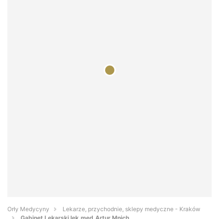
Orły Medycyny
Lekarze, przychodnie, sklepy medyczne - Kraków
Gabinet Lekarski lek.med.Artur Mnich