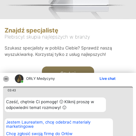
Znajdź specjalistę
Plebiscyt skupia najlepszych w branży
Szukasz specjalisty w pobliżu Ciebie? Sprawdź naszą
wyszukiwarkę. Korzystaj tylko z usług najlepszych!
Szukaj
ORŁY Medycyny
Live chat
03:43
Cześć, chętnie Ci pomogę! 🙂 Kliknij proszę w
odpowiedni temat rozmowy! 🙂
Organizator plebiscytu
Plebiscyt
Kontakt
Jestem Laureatem, chcę odebrać materiały
Bright Side Solutions sp. z o.
Laureaci
Kontakt
marketingowe
o. sp. k.
Lista
ul. Ruska 22
wszystkich
Chcę zgłosić swoją firmę do Orłów