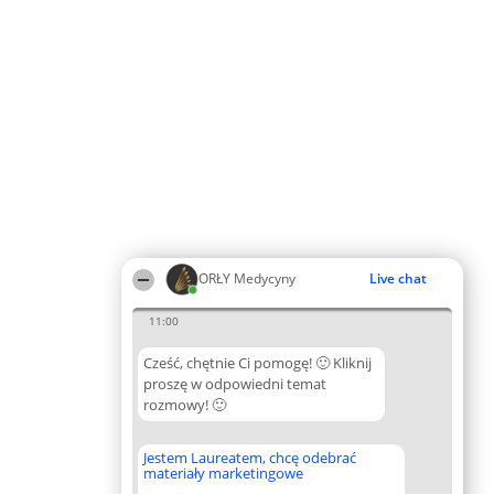
ORŁY Medycyny
Live chat
11:00
Cześć, chętnie Ci pomogę! 🙂 Kliknij
proszę w odpowiedni temat
rozmowy! 🙂
Jestem Laureatem, chcę odebrać
materiały marketingowe