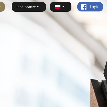
ę
Login
Inne branże