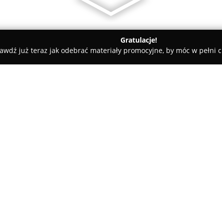
Gratulacje!
awdź już teraz jak odebrać materiały promocyjne, by móc w pełni c
edyczne - Miechów
Gabinet Kardiologiczny Zbigniew Wojtasik
jtasik
O firmie:
Gabinet Kardiologiczny Zbign
ośrodek specjalizujący się w w
serca i układu krążenia. Placó
profesjonalnych usług medyczn
Pokaż więcej >>
pacjentów i szeroki zakres św
konsultacje, jak i zaawansowa