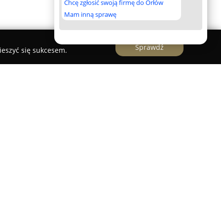
Chcę zgłosić swoją firmę do Orłów
Mam inną sprawę
Sprawdź
ieszyć się sukcesem.
iew Wojtasik
w Miechowie stanowi prywatny
szechstronnej diagnostyce oraz leczeniu schorzeń
wka koncentruje się na zapewnianiu
ych, kładąc nacisk na indywidualne podejście do
iadczeń kardiologicznych, obejmujący zarówno
ne badania diagnostyczne.