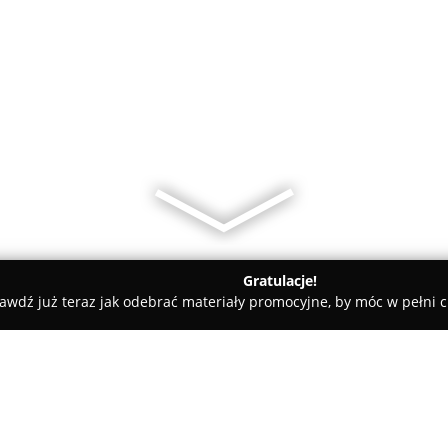
Gratulacje!
awdź już teraz jak odebrać materiały promocyjne, by móc w pełni c
dyczne - Katowice
Dyduch J.A. Gabinet pediatryczno - stomato