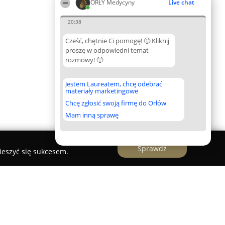
ORŁY Medycyny
Live chat
20:38
Cześć, chętnie Ci pomogę! 🙂 Kliknij
proszę w odpowiedni temat
rozmowy! 🙂
Jestem Laureatem, chcę odebrać
materiały marketingowe
Chcę zgłosić swoją firmę do Orłów
Mam inną sprawę
Sprawdź
ieszyć się sukcesem.
logiczny