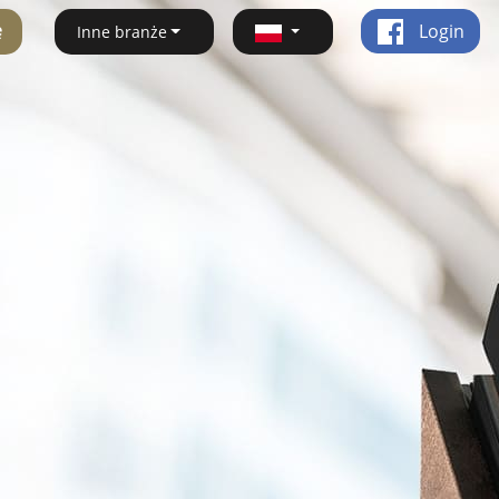
ę
Login
Inne branże