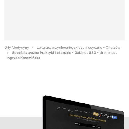
Orły Medycyny
Lekarze, przychodnie, sklepy medyczne - Chorzów
Specjalistyczne Praktyki Lekarskie - Gabinet USG - dr n. med.
Ingryda Krzemińska