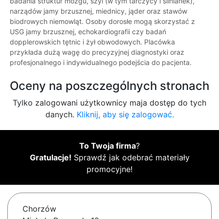
badania struktur mózgu, szyi (w tym tarczycy i ślinianek),
narządów jamy brzusznej, miednicy, jąder oraz stawów
biodrowych niemowląt. Osoby dorosłe mogą skorzystać z
USG jamy brzusznej, echokardiografii czy badań
dopplerowskich tętnic i żył obwodowych. Placówka
przykłada dużą wagę do precyzyjnej diagnostyki oraz
profesjonalnego i indywidualnego podejścia do pacjenta.
Oceny na poszczególnych stronach
Tylko zalogowani użytkownicy maja dostęp do tych
danych.
Kliknij, aby się zalogować.
To Twoja firma
?
Gratulacje!
Sprawdź jak odebrać materiały
promocyjne!
Chorzów