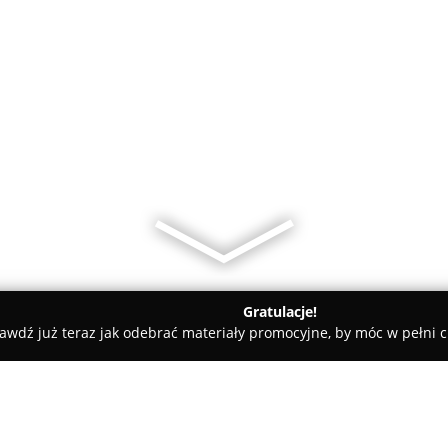
Gratulacje!
awdź już teraz jak odebrać materiały promocyjne, by móc w pełni c
edyczne - Gdańsk
dr n. med. Agnieszka Łabuć