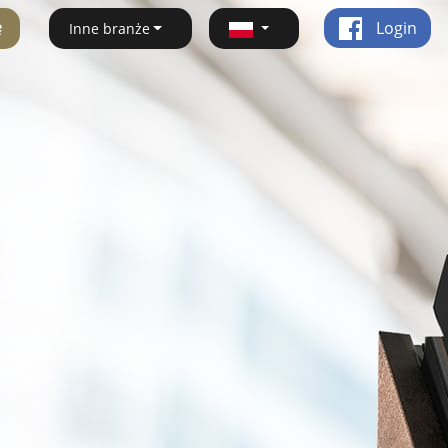
ę
Login
Inne branże