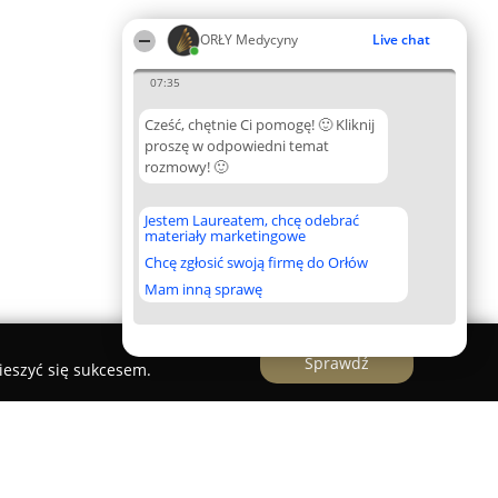
ORŁY Medycyny
Live chat
07:35
Cześć, chętnie Ci pomogę! 🙂 Kliknij
proszę w odpowiedni temat
rozmowy! 🙂
Jestem Laureatem, chcę odebrać
materiały marketingowe
Chcę zgłosić swoją firmę do Orłów
Mam inną sprawę
Sprawdź
ieszyć się sukcesem.