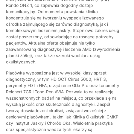
Rondo ONZ 1, co zapewnia dogodny dostęp
komunikacyjny. Od momentu powstania klinika
koncentruje się na tworzeniu wyspecjalizowanego
ośrodka zajmującego się zarówno diagnostyką, jak i
kompleksowym leczeniem jaskry. Stopniowo zakres usług
został poszerzony, odpowiadając na rosnące potrzeby
pacjentów. Aktualna oferta obejmuje nie tylko
zaawansowaną diagnostykę i leczenie AMD (zwyrodnienia
plamki żółtej), lecz także szeroki wachlarz usług
okulistycznych.
Placówka wyposażona jest w wysokiej klasy sprzęt
diagnostyczny, w tym HD OCT Cirrus 5000, HRT 3,
perymetry FDT i HFA, urządzenie GDx Pro oraz tonometry
Reichert 7CR i Tono-Pen AVIA. Pozwala to na realizację
wszechstronnych badań na miejscu, co przekłada się na
wysoką jakość oraz skuteczność diagnostyki. Zespół
tworzą doświadczeni okuliści, związani wcześniej z
cenionymi placówkami, takimi jak Klinika Okulistyki CMKP
czy Instytut Jaskry i Chorób Oka. Wieloletnia praktyka
oraz specjalistyczna wiedza tych lekarzy są