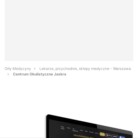
Orły Medycyny
Lekarze, przychodnie, sklepy medyczne - Warszawa
Centrum Okulistyczne Jaskra