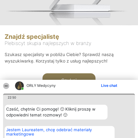
Znajdź specjalistę
Plebiscyt skupia najlepszych w branży
Szukasz specjalisty w pobliżu Ciebie? Sprawdź naszą
wyszukiwarkę. Korzystaj tylko z usług najlepszych!
Szukaj
ORŁY Medycyny
Live chat
22:50
Cześć, chętnie Ci pomogę! 🙂 Kliknij proszę w
odpowiedni temat rozmowy! 🙂
Organizator plebiscytu
Plebiscyt
Kontakt
Jestem Laureatem, chcę odebrać materiały
Bright Side Solutions sp. z o.
Laureaci
Kontakt
marketingowe
o. sp. k.
Lista