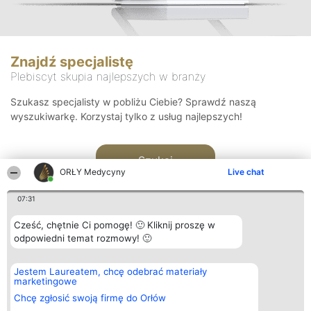
Znajdź specjalistę
Plebiscyt skupia najlepszych w branży
Szukasz specjalisty w pobliżu Ciebie? Sprawdź naszą
wyszukiwarkę. Korzystaj tylko z usług najlepszych!
Szukaj
ORŁY Medycyny
Live chat
07:31
Cześć, chętnie Ci pomogę! 🙂 Kliknij proszę w
odpowiedni temat rozmowy! 🙂
Organizator plebiscytu
Plebiscyt
Kontakt
Jestem Laureatem, chcę odebrać materiały
Bright Side Solutions sp. z o.
Laureaci
Kontakt
marketingowe
o. sp. k.
Lista
ul. Ruska 22
wszystkich
Chcę zgłosić swoją firmę do Orłów
Wrocław 50-079
Laureatów