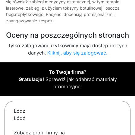
się również zabiegi medycyny estetycznej, w tym terapie
laserowe, zabiegi z użyciem toksyny botulinowej i osocza
bogatopłytkowego. Pacjenci doceniają profesjonalizm i
zaangażowanie zespołu.
Oceny na poszczególnych stronach
Tylko zalogowani użytkownicy maja dostęp do tych
danych.
Kliknij, aby się zalogować.
To Twoja firma
?
Gratulacje!
Sprawdź jak odebrać materiały
promocyjne!
Łódź
Łódź
Zobacz profil firmy na