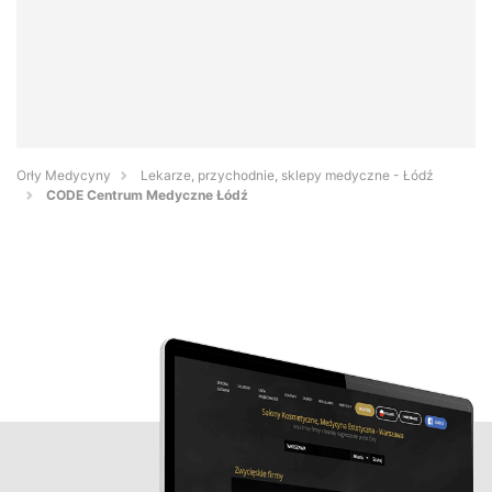
Orły Medycyny
Lekarze, przychodnie, sklepy medyczne - Łódź
CODE Centrum Medyczne Łódź