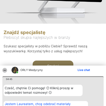
Znajdź specjalistę
Plebiscyt skupia najlepszych w branży
Szukasz specjalisty w pobliżu Ciebie? Sprawdź naszą
wyszukiwarkę. Korzystaj tylko z usług najlepszych!
Szukaj
ORŁY Medycyny
Live chat
04:45
Cześć, chętnie Ci pomogę! 🙂 Kliknij proszę w
odpowiedni temat rozmowy! 🙂
Organizator plebiscytu
Plebiscyt
Kontakt
Jestem Laureatem, chcę odebrać materiały
Bright Side Solutions sp. z o.
Laureaci
Kontakt