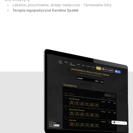
Lekarze, przychodnie, sklepy medyczne - Tarnowskie Góry
Terapia logopedyczna Karolina Spałek