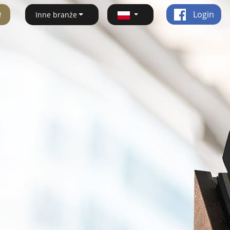
ę
Login
Inne branże