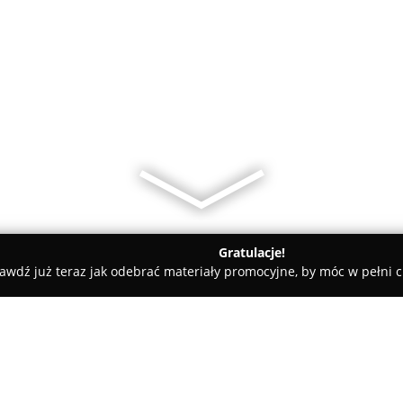
Gratulacje!
awdź już teraz jak odebrać materiały promocyjne, by móc w pełni c
yczne - Białe Błota
Logopedia&Terapia ręki