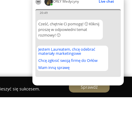
ORŁY Medycyny
Live chat
20:49
Cześć, chętnie Ci pomogę! 🙂 Kliknij
proszę w odpowiedni temat
rozmowy! 🙂
Jestem Laureatem, chcę odebrać
materiały marketingowe
Chcę zgłosić swoją firmę do Orłów
Mam inną sprawę
Sprawdź
ieszyć się sukcesem.