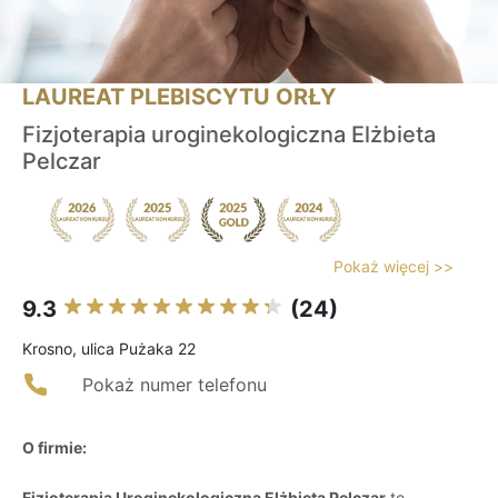
LAUREAT PLEBISCYTU ORŁY
Fizjoterapia uroginekologiczna Elżbieta
Pelczar
Pokaż więcej >>
9.3
(24)
Krosno, ulica Pużaka 22
Pokaż numer telefonu
O firmie:
Fizjoterapia Uroginekologiczna Elżbieta Pelczar
to