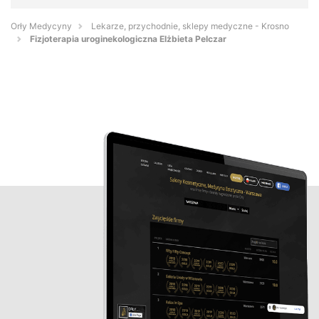
Orły Medycyny
Lekarze, przychodnie, sklepy medyczne - Krosno
Fizjoterapia uroginekologiczna Elżbieta Pelczar