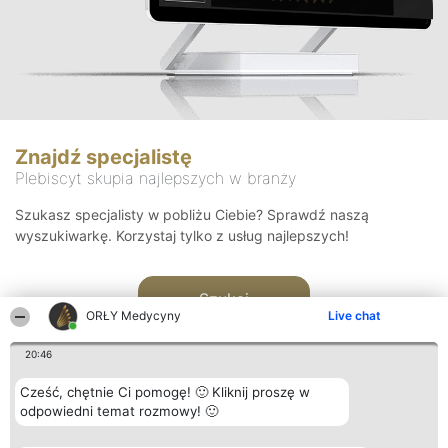
Znajdź specjalistę
Plebiscyt skupia najlepszych w branży
Szukasz specjalisty w pobliżu Ciebie? Sprawdź naszą
wyszukiwarkę. Korzystaj tylko z usług najlepszych!
Szukaj
ORŁY Medycyny
Live chat
20:46
Cześć, chętnie Ci pomogę! 🙂 Kliknij proszę w
odpowiedni temat rozmowy! 🙂
Organizator plebiscytu
Plebiscyt
Kontakt