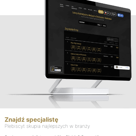
Znajdź specjalistę
Plebiscyt skupia najlepszych w branży