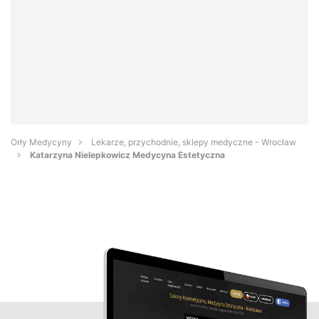
Orły Medycyny
Lekarze, przychodnie, sklepy medyczne - Wrocław
Katarzyna Nielepkowicz Medycyna Estetyczna