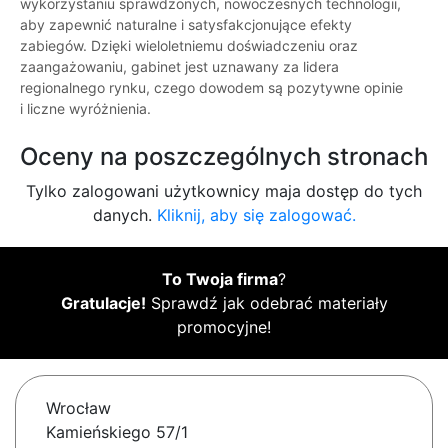
wykorzystaniu sprawdzonych, nowoczesnych technologii,
aby zapewnić naturalne i satysfakcjonujące efekty
zabiegów. Dzięki wieloletniemu doświadczeniu oraz
zaangażowaniu, gabinet jest uznawany za lidera
regionalnego rynku, czego dowodem są pozytywne opinie
i liczne wyróżnienia.
Oceny na poszczególnych stronach
Tylko zalogowani użytkownicy maja dostęp do tych
danych.
Kliknij, aby się zalogować.
To Twoja firma
?
Gratulacje!
Sprawdź jak odebrać materiały
promocyjne!
Wrocław
Kamieńskiego 57/1