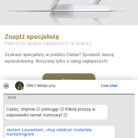
Znajdź specjalistę
Plebiscyt skupia najlepszych w branży
Szukasz specjalisty w pobliżu Ciebie? Sprawdź naszą
wyszukiwarkę. Korzystaj tylko z usług najlepszych!
Szukaj
ORŁY Medycyny
Live chat
23:22
Cześć, chętnie Ci pomogę! 🙂 Kliknij proszę w
odpowiedni temat rozmowy! 🙂
Organizator plebiscytu
Plebiscyt
Kontakt
Jestem Laureatem, chcę odebrać materiały
Bright Side Solutions sp. z o.
Laureaci
Kontakt
marketingowe
o. sp. k.
Lista