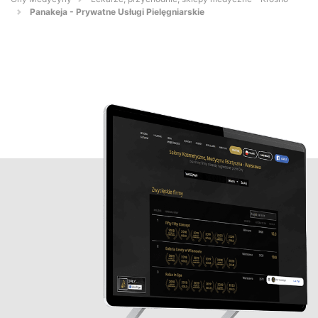
Panakeja - Prywatne Usługi Pielęgniarskie