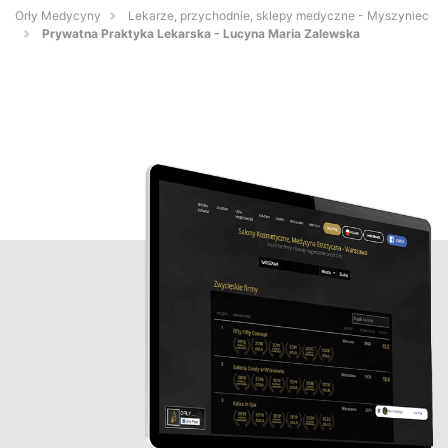
Orły Medycyny
Lekarze, przychodnie, sklepy medyczne - Myszyniec
Prywatna Praktyka Lekarska - Lucyna Maria Zalewska