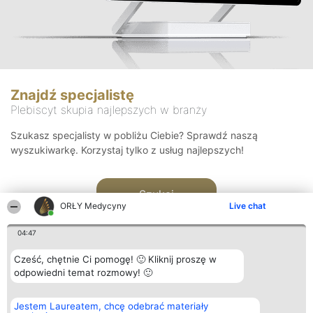
Znajdź specjalistę
Plebiscyt skupia najlepszych w branży
Szukasz specjalisty w pobliżu Ciebie? Sprawdź naszą
wyszukiwarkę. Korzystaj tylko z usług najlepszych!
Szukaj
ORŁY Medycyny
Live chat
04:47
Cześć, chętnie Ci pomogę! 🙂 Kliknij proszę w
odpowiedni temat rozmowy! 🙂
Organizator plebiscytu
Plebiscyt
Kontakt
Jestem Laureatem, chcę odebrać materiały
Bright Side Solutions sp. z o.
Laureaci
Kontakt