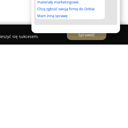
materiały marketingowe
Chcę zgłosić swoją firmę do Orłów
Mam inną sprawę
Sprawdź
ieszyć się sukcesem.
jalistka działająca w dziedzinie chirurgii
 i medycyny estetycznej, prowadząca praktykę w
udiów medycznych na Wydziale Lekarskim
 Jagiellońskiego, a także posiada tytuł magistra
 na Uniwersytecie Jagiellońskim. Doświadczenie
nymi w Szpitalu Uniwersyteckim w Krakowie