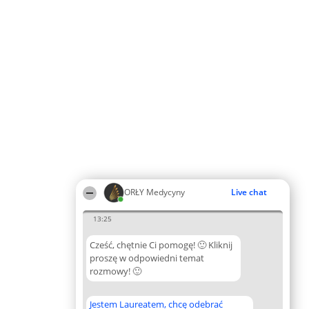
ORŁY Medycyny
Live chat
13:25
Cześć, chętnie Ci pomogę! 🙂 Kliknij
proszę w odpowiedni temat
rozmowy! 🙂
Jestem Laureatem, chcę odebrać