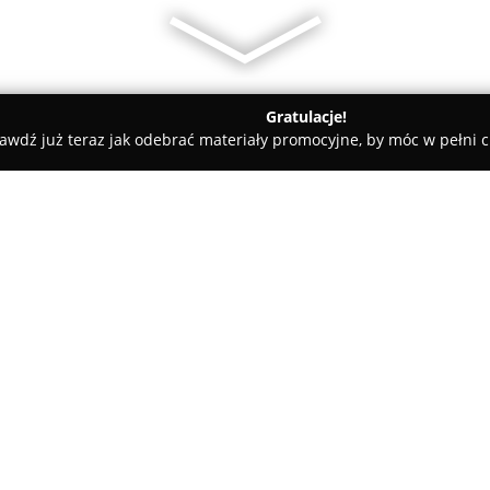
Gratulacje!
awdź już teraz jak odebrać materiały promocyjne, by móc w pełni c
dyczne - Kraków
Dr Anna Aseńko - chirurgia plastyczna
zna
O firmie:
Dr Anna Aseńko
to uznana spec
plastycznej, chirurgii ogólnej
Krakowie. Jest absolwentką st
Collegium Medicum Uniwersytetu
Pokaż więcej >>
biologii molekularnej uzyskany
zawodowe zdobywała między in