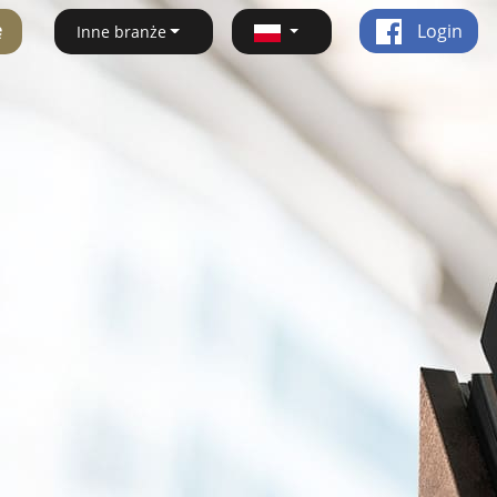
ę
Login
Inne branże