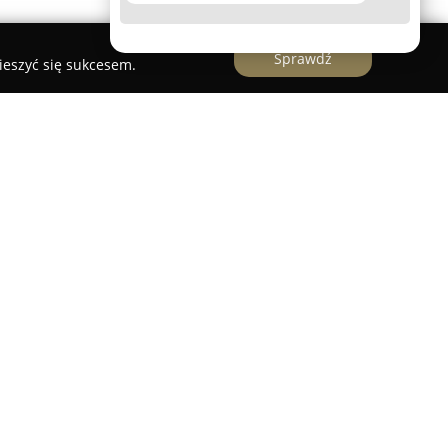
Sprawdź
ieszyć się sukcesem.
ki
jest chirurgiem naczyniowym i ogólnym,
szczy, w Centrum Medycznym Gizińscy przy ul.
edyczną w Bydgoszczy w 2005 roku, a następnie
ii ogólnej w 2011 oraz chirurgii naczyniowej w
ności pod opieką specjalistów. Jako adiunkt w
 Angiologii Szpitala Uniwersyteckiego skupia się
czególnie w zakresie chirurgii
 aorty brzusznej.