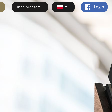
ę
Login
Inne branże