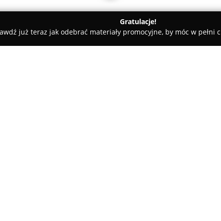
Gratulacje!
awdź już teraz jak odebrać materiały promocyjne, by móc w pełni c
dyczne - Bydgoszcz
Paweł Wierzchowski - chirurg naczyniowy
yniowy
O firmie:
Dr n. med. Paweł Wierzchows
prowadzącym praktykę w Bydgo
Leśnej 9. Ukończył Akademię M
uzyskał specjalizacje z chirurg
Pokaż więcej >>
2015, rozwijając swoje umiejęt
Klinice Chirurgii Naczyniowej i
na poszerzaniu kompetencji, sz
wewnątrznaczyniowej tętniaków