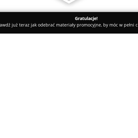
Gratulacje!
awdź już teraz jak odebrać materiały promocyjne, by móc w pełni c
dyczne - Rybnik
Gabinet Masażu Ayurveda Rybnik
O firmie:
Gabinet Masażu Ayurveda Ryb
myślą o holistycznym wspieran
wyróżnia się kameralną atmosfe
odzyskiwaniu wewnętrznej harm
Pokaż więcej >>
ajurwedyjskiej z elementami ws
W ofercie salonu znajdują się 
Abhyanga wykonywany z wykorzy