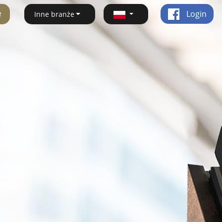
ę
Login
Inne branże