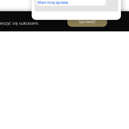
Mam inną sprawę
Sprawdź
ieszyć się sukcesem.
nik
działa w Rybniku przy ul. Łony 7a i powstał z
iu zdrowia oraz dobrego samopoczucia. Miejsce
rą, sprzyjając głębokiemu relaksowi oraz
onii, w ramach połączenia tradycji
półczesnych terapii.
profesjonalne masaże ajurwedyjskie, jak
staniem ciepłych olejów ziołowych, a także