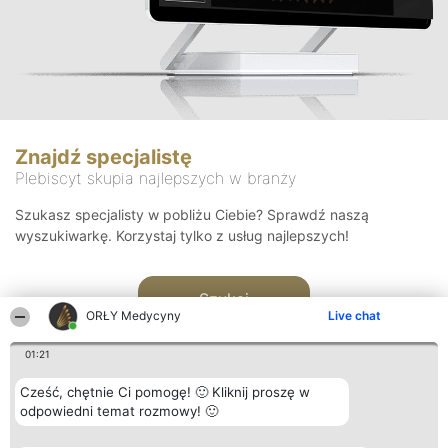
Znajdź specjalistę
Plebiscyt skupia najlepszych w branży
Szukasz specjalisty w pobliżu Ciebie? Sprawdź naszą
wyszukiwarkę. Korzystaj tylko z usług najlepszych!
Szukaj
ORŁY Medycyny
Live chat
01:21
Cześć, chętnie Ci pomogę! 🙂 Kliknij proszę w
odpowiedni temat rozmowy! 🙂
Organizator plebiscytu
Plebiscyt
Kontakt