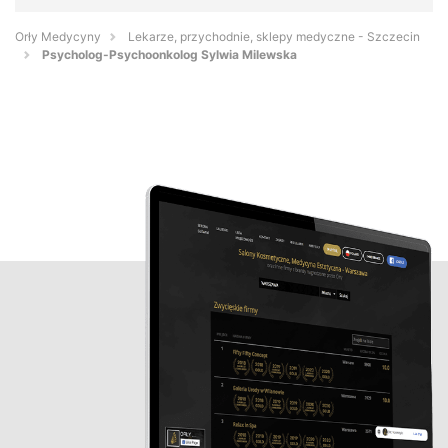
Orły Medycyny
Lekarze, przychodnie, sklepy medyczne - Szczecin
Psycholog-Psychoonkolog Sylwia Milewska