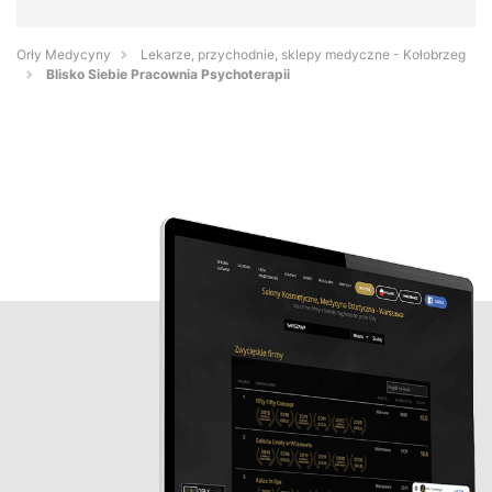
Orły Medycyny
Lekarze, przychodnie, sklepy medyczne - Kołobrzeg
Blisko Siebie Pracownia Psychoterapii