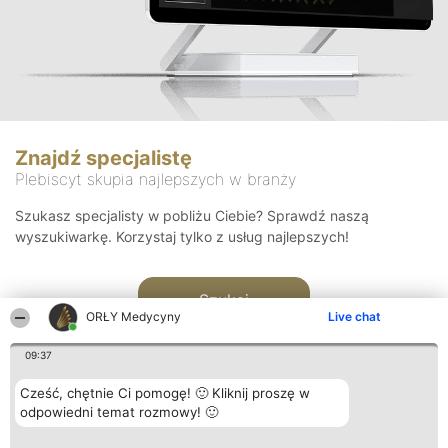
Znajdź specjalistę
Plebiscyt skupia najlepszych w branży
Szukasz specjalisty w pobliżu Ciebie? Sprawdź naszą
wyszukiwarkę. Korzystaj tylko z usług najlepszych!
Szukaj
ORŁY Medycyny
Live chat
09:37
Cześć, chętnie Ci pomogę! 🙂 Kliknij proszę w
odpowiedni temat rozmowy! 🙂
Organizator plebiscytu
Plebiscyt
Kontakt