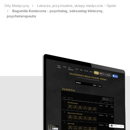
Orły Medycyny
Lekarze, przychodnie, sklepy medyczne - Opole
Bogumiła Konieczna - psycholog, seksuolog kliniczny,
psychoterapeuta