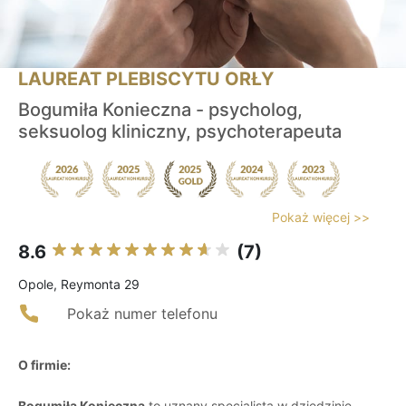
LAUREAT PLEBISCYTU ORŁY
Bogumiła Konieczna - psycholog,
seksuolog kliniczny, psychoterapeuta
Pokaż więcej >>
8.6
(7)
Opole, Reymonta 29
Pokaż numer telefonu
O firmie:
Bogumiła Konieczna
to uznany specjalista w dziedzinie