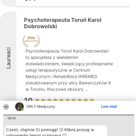
Psychoterapeuta Toruń Karol
Dobrowolski
Laureaci
Psychoterapeuta Toruń Karol Dobrowolski
to specjalista z wieloletnim
doświadczeniem, świadczący profesjonalne
usługi terapeutyczne w Centrum
Medycznym i Rehabilitacji INREMED
zlokalizowanym przy ulicy Bawarczyków 9
w Toruniu. Kluczowe obszary ...
10
ORŁY Medycyny
Live chat
09:40
Doktor Zgliński
Cześć, chętnie Ci pomogę! 🙂 Kliknij proszę w
odpowiedni temat rozmowy! 🙂