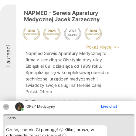
NAPMED - Serwis Aparatury
Medycznej Jacek Zarzeczny
Pokaż więcej >>
Laureaci
Napmed Serwis Aparatury Medycznej to
firma z siedzibą w Olsztynie przy ulicy
Elbląskiej 69, działająca od 1989 roku.
Specjalizuje się w kompleksowej obsłudze
technicznej urządzeń medycznych i
świadczy swoje usługi na terenie całej
Polski. Oferta ...
8.5
ORŁY Medycyny
Live chat
04:35
dr Paulina Malarkiewicz, ginekolog
Cześć, chętnie Ci pomogę! 🙂 Kliknij proszę w
odpowiedni temat rozmowy! 🙂