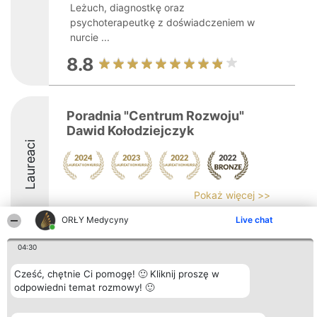
Leżuch, diagnostkę oraz
psychoterapeutkę z doświadczeniem w
nurcie ...
8.8
Poradnia "Centrum Rozwoju"
Dawid Kołodziejczyk
Laureaci
Pokaż więcej >>
ORŁY Medycyny
Live chat
04:30
Organizator plebiscytu
Plebiscyt
Kontakt
Cześć, chętnie Ci pomogę! 🙂 Kliknij proszę w
Bright Side Solutions sp. z o.
Laureaci
Kontakt
odpowiedni temat rozmowy! 🙂
o. sp. k.
Lista
ul. Ruska 22
wszystkich
Wrocław 50-079
Laureatów