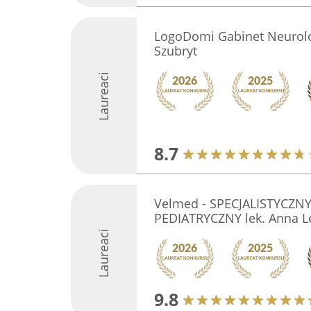
LogoDomi Gabinet Neurol
Szubryt
Laureaci
8.7
Velmed - SPECJALISTYCZN
PEDIATRYCZNY lek. Anna L
Laureaci
9.8