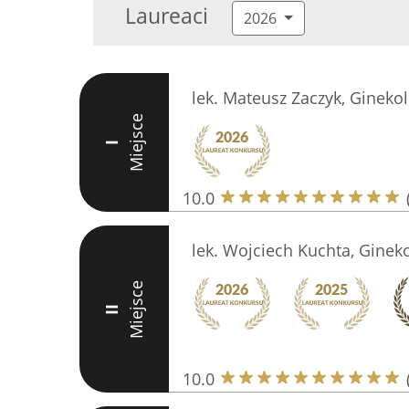
Laureaci
2026
lek. Mateusz Zaczyk, Gineko
Miejsce
I
10.0
lek. Wojciech Kuchta, Ginek
Miejsce
II
10.0