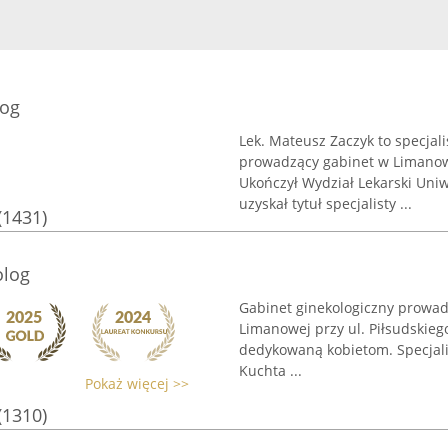
log
Lek. Mateusz Zaczyk to specjali
prowadzący gabinet w Limanowe
Ukończył Wydział Lekarski Uniw
uzyskał tytuł specjalisty ...
(1431)
olog
Gabinet ginekologiczny prowad
Limanowej przy ul. Piłsudskie
dedykowaną kobietom. Specjalis
Kuchta ...
Pokaż więcej >>
(1310)