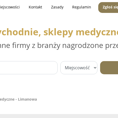
iejscowości
Kontakt
Zasady
Regulamin
Zgłoś si
ychodnie, sklepy medycz
nne firmy z branży nagrodzone prz
medyczne - Limanowa