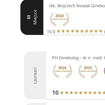
lek. Wojciech Nowak Gineko
Miejsce
III
10.0
PH Ginekolog - dr n. med.
Laureaci
10