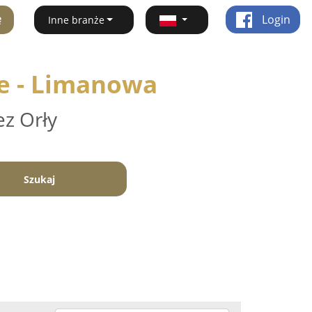
ę
Login
Inne branże
ne - Limanowa
ez Orły
Szukaj